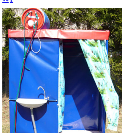
A+
а-