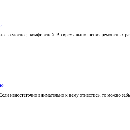
ты
ать его уютнее, комфортней. Во время выполнения ремонтных р
но
 Если недостаточно внимательно к нему отнестись, то можно заб