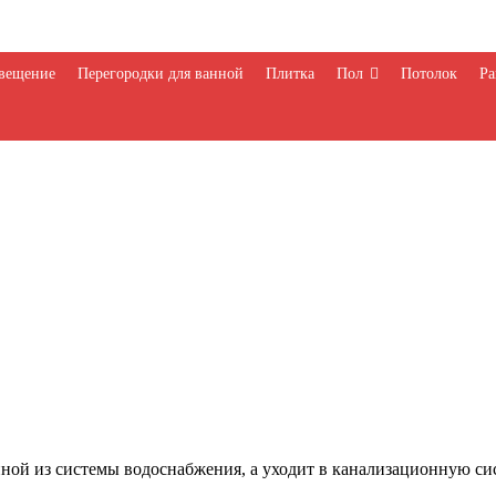
вещение
Перегородки для ванной
Плитка
Пол
Потолок
Ра
нной из системы водоснабжения, а уходит в канализационную си