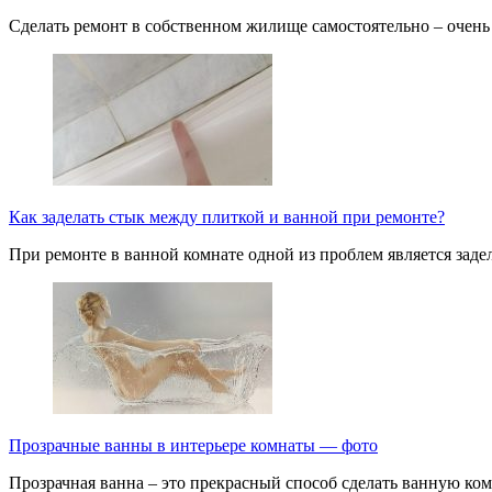
Сделать ремонт в собственном жилище самостоятельно – очень 
Как заделать стык между плиткой и ванной при ремонте?
При ремонте в ванной комнате одной из проблем является зад
Прозрачные ванны в интерьере комнаты — фото
Прозрачная ванна – это прекрасный способ сделать ванную ко