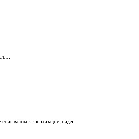
нал,…
лючение ванны к канализации, видео…