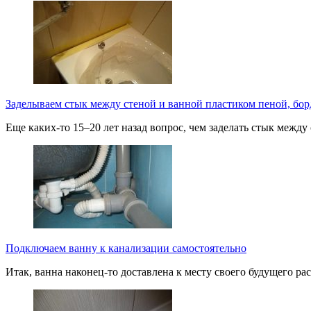
Заделываем стык между стеной и ванной пластиком пеной, бо
Еще каких-то 15–20 лет назад вопрос, чем заделать стык межд
Подключаем ванну к канализации самостоятельно
Итак, ванна наконец-то доставлена к месту своего будущего 