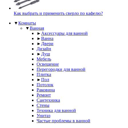
Как выбрать и применить сверло по кафелю?
▼
Комнаты
▼
Ванная
►
Аксессуары для ванной
►
Ванна
►
Двери
Дизайн
►
Душ
Мебель
Освещение
Перегородки для ванной
Плитка
►
Пол
Потолок
Раковина
Ремонт
Сантехника
Стены
Техника для ванной
Унитаз
Частые проблемы в ванной