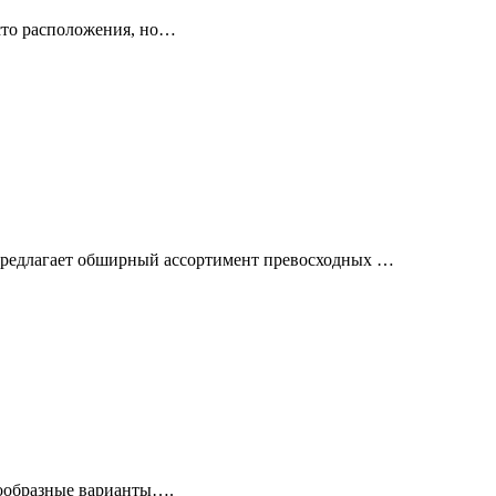
есто расположения, но…
я предлагает обширный ассортимент превосходных …
знообразные варианты….