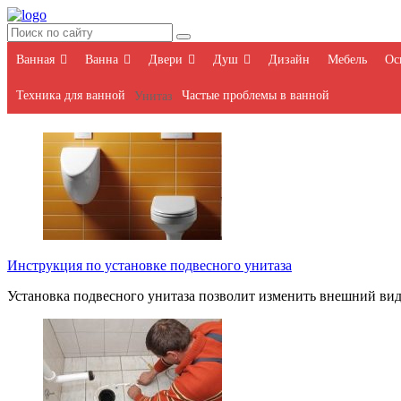
Ванная
Ванна
Двери
Душ
Дизайн
Мебель
Ос
Техника для ванной
Частые проблемы в ванной
Унитаз
Инструкция по установке подвесного унитаза
Установка подвесного унитаза позволит изменить внешний вид