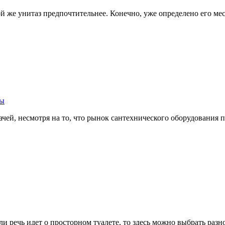
кой же унитаз предпочтительнее. Конечно, уже определено его м
ты
дачей, несмотря на то, что рынок сантехнического оборудовани
сли речь идет о просторном туалете, то здесь можно выбрать ра