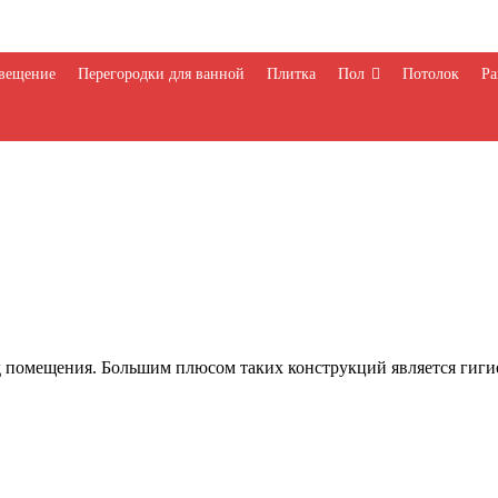
вещение
Перегородки для ванной
Плитка
Пол
Потолок
Ра
 помещения. Большим плюсом таких конструкций является гигие