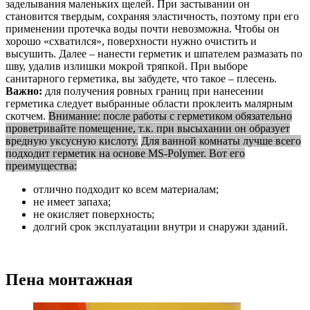
заделывания маленьких щелей. При застывании он
становится твердым, сохраняя эластичность, поэтому при его
применении протечка воды почти невозможна. Чтобы он
хорошо «схватился», поверхности нужно очистить и
высушить. Далее – нанести герметик и шпателем размазать по
шву, удалив излишки мокрой тряпкой. При выборе
санитарного герметика, вы забудете, что такое – плесень.
Важно:
для получения ровных границ при нанесении
герметика следует выбранные области проклеить малярным
скотчем.
Внимание: после работы с герметиком обязательно
проветривайте помещение, т.к. при высыхании он образует
вредную уксусную кислоту.
Для ванной комнаты лучше всего
подходит герметик на основе MS-Polymer. Вот его
преимущества:
отлично подходит ко всем материалам;
не имеет запаха;
не окисляет поверхность;
долгий срок эксплуатации внутри и снаружи зданий.
Пена монтажная