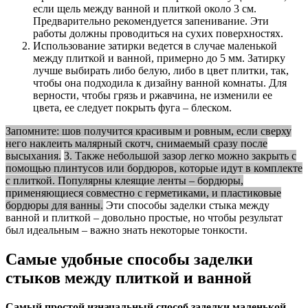
если щель между ванной и плиткой около 3 см.
Предварительно рекомендуется запенивание. Эти
работы должны проводиться на сухих поверхностях.
Использование затирки ведется в случае маленькой
между плиткой и ванной, примерно до 5 мм. Затирку
лучше выбирать либо белую, либо в цвет плитки, так,
чтобы она подходила к дизайну ванной комнаты. Для
верности, чтобы грязь и ржавчина, не изменили ее
цвета, ее следует покрыть фуга – блеском.
Запомните: шов получится красивым и ровным, если сверху
него наклеить малярный скотч, снимаемый сразу после
высыхания.
3. Также небольшой зазор легко можно закрыть с
помощью плинтусов или бордюров, которые идут в комплекте
с плиткой. Популярны клеящие ленты – бордюры,
применяющиеся совместно с герметиками, и пластиковые
бордюры для ванны.
Эти способы заделки стыка между
ванной и плиткой – довольно простые, но чтобы результат
был идеальным – важно знать некоторые тонкости.
Самые удобные способы заделки
стыков между плиткой и ванной
Самый простой изначальный способ заделки маленькой