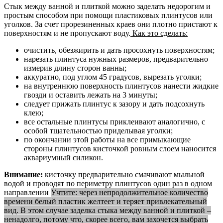
Стык между ванной и плиткой можно заделать недорогим и
простым способом при помощи пластиковых плинтусов или
уголков. За счет прорезиненных краев они плотно пристают к
поверхностям и не пропускают воду.
Как это сделать:
очистить, обезжирить и дать просохнуть поверхностям;
нарезать плинтуса нужных размеров, предварительно
измерив длину сторон ванны;
аккуратно, под углом 45 градусов, вырезать уголки;
на внутреннюю поверхность плинтусов нанести жидкие
гвозди и оставить лежать на 3 минуты;
следует прижать плинтус к зазору и дать подсохнуть
клею;
все остальные плинтусы приклеивают аналогично, с
особой тщательностью приделывая уголки;
по окончании этой работы на все примыкающие
стороны плинтусов кисточкой ровным слоем наносится
аквариумный силикон.
Внимание:
кисточку предварительно смачивают мыльной
водой и проводят по периметру плинтусов один раз в одном
направлении
Учтите: через непродолжительное количество
времени белый пластик желтеет и теряет привлекательный
вид. В этом случае заделка стыка между ванной и плиткой –
ненадолго, потому что, скорее всего, вам захочется выбрать