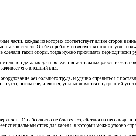
жные части, каждая из которых соответствует длине сторон ван
умента как стусло. Он без проблем позволяет выпилить углы под
 не сделали такой опоры, тогда нужно прижимать периодически р
ительной деталью для проведения монтажных работ по установк
ораживает его внешний вид.
борудование без большого труда, и удачно справиться с поставл
ого угла, потом соединяются, устанавливается внутренний угол
ерхность. Он абсолютно не боится воздействия на него воды и
еет специальный отсек для кабеля, в который можно удобно спря
елей, которые изготовлены из разнообразных материалов, и имею