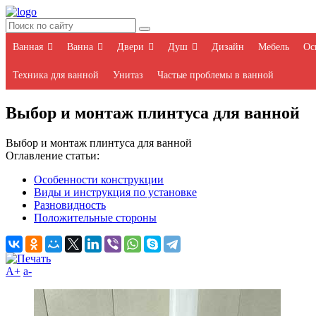
Ванная
Ванна
Двери
Душ
Дизайн
Мебель
Ос
Техника для ванной
Унитаз
Частые проблемы в ванной
Выбор и монтаж плинтуса для ванной
Выбор и монтаж плинтуса для ванной
Оглавление статьи:
Особенности конструкции
Виды и инструкция по установке
Разновидность
Положительные стороны
A+
а-