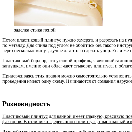
заделка стыка пеной
Потом пластиковый плинтус нужно замерять и разрезать на ну
по металлу. Для спила под углом не обойтись без такого инстр
через несколько минут, лучше для этого сделать упор. Если же
Пластиковый бордюр, это угловой профиль, являющийся дополн
заглушкам, именно они облегчают стыковку плинтуса, и облаг
Придерживаясь этих правил можно самостоятельно установить о
проведения имеют одну схему. Начинаются от создания наружн
Разновидность
Пластиковый плинтус для ванной имеет гладкую, красивую пов
факторов. В отличие от деревянного плинтуса, пластиковый им
Разнообразие данного товара включает большое количество мод