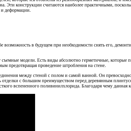
а. Эти конструкции считаются наиболее практичными, посколь
я и деформации.
е возможность в будущем при необходимости снять его, демонти
съемные модели. Есть виды абсолютно герметичные, которые по
амым предотвращая проведение штробления на стене.
оединения между стеной с полом и самой ванной. Он превосходн
ль отделки с большим преимуществом перед деревянным плинтусо
сткого вспененного поливинилхлорида. Благодаря чему данная к