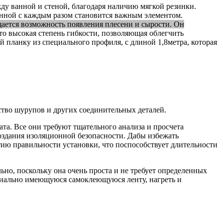
у ванной и стеной, благодаря наличию мягкой резинки.
анной с каждым разом становится важным элементом.
щается возможность появления плесени и сырости. Он
то высокая степень гибкости, позволяющая облегчить
 планку из специального профиля, с длиной 1,8метра, которая
ство шурупов и других соединительных деталей.
та. Все они требуют тщательного анализа и просчета
создания изоляционной безопасности. Дабы избежать
тию правильности установки, что поспособствует длительности
но, поскольку она очень проста и не требует определенных
ециально имеющуюся самоклеющуюся ленту, нагреть и