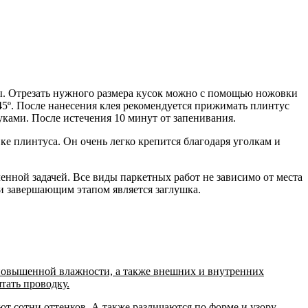
ны. Отрезать нужного размера кусок можно с помощью ножовки
 45º. После нанесения клея рекомендуется прижимать плинтус
уками. После истечения 10 минут от запенивания.
е плинтуса. Он очень легко крепится благодаря уголкам и
енной задачей. Все виды паркетных работ не зависимо от места
 и завершающим этапом является заглушка.
 повышенной влажности, а также внешних и внутренних
тать проводку.
т сотни оттенков. А также различаются по форме и узору.