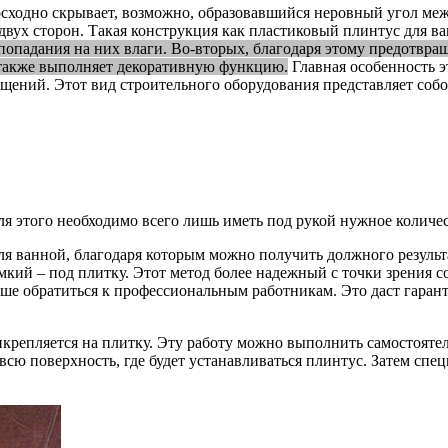
ходно скрывает, возможно, образовавшийся неровный угол межд
вух сторон. Такая конструкция как пластиковый плинтус для в
 попадания на них влаги. Во-вторых, благодаря этому предотвра
 также выполняет декоративную функцию.
Главная особенность э
щений. Этот вид строительного оборудования представляет собой
ля этого необходимо всего лишь иметь под рукой нужное количе
ля ванной, благодаря которым можно получить должного результа
мкий – под плитку. Этот метод более надежный с точки зрения 
ше обратиться к профессиональным работникам. Это даст гаран
репляется на плитку. Эту работу можно выполнить самостоятель
 всю поверхность, где будет устанавливаться плинтус. Затем сп