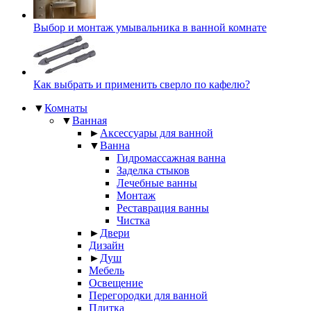
Выбор и монтаж умывальника в ванной комнате
Как выбрать и применить сверло по кафелю?
▼
Комнаты
▼
Ванная
►
Аксессуары для ванной
▼
Ванна
Гидромассажная ванна
Заделка стыков
Лечебные ванны
Монтаж
Реставрация ванны
Чистка
►
Двери
Дизайн
►
Душ
Мебель
Освещение
Перегородки для ванной
Плитка