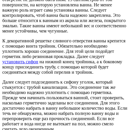
поверхности, на которую установлена ванна. Не менее
важную роль играет сама установка ванны. Следует
контролировать, чтоб ванна была надежно закреплена. Это
больше относится к ванным из акрила или железа, покрытого
эмалью. Такие ванны имеют небольшой вес и соответственно
менее устойчивы, чем чугунные.
К декоративной решетке сливного отверстия ванны крепится
с помощью винта тройник. Обязательно необходимо
уплотнить хорошо соединение. Для этой цели подойдет
герметик либо резиновая прокладка. Далее следует
установить сифон
на нижний конец тройника, а к боковому
концу присоединить трубу, с помощью которой будет
соединяться между собой перелив и тройник.
Далее следует подсоединить к сифону уголок, который
стыкуется с трубой канализации. Это соединение так же
необходимо надежно уплотнить с помощью герметика.
Прежде чем начинать пользоваться ванной, стоит проверить,
насколько герметично заделаны все соединения. Для этого
достаточно набрать в ванну небольшое количество воды. Если
течь не обнаружена, можно набрать полную ванну воды и
перепроверить еще раз прочность соединений. Если все
работает и вода нигде не вытекает на пол, можно смело
считать дело оконченным.