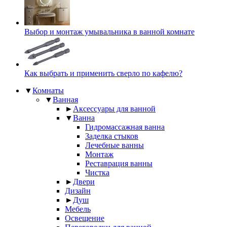
Выбор и монтаж умывальника в ванной комнате
Как выбрать и применить сверло по кафелю?
▼
Комнаты
▼
Ванная
►
Аксессуары для ванной
▼
Ванна
Гидромассажная ванна
Заделка стыков
Лечебные ванны
Монтаж
Реставрация ванны
Чистка
►
Двери
Дизайн
►
Душ
Мебель
Освещение