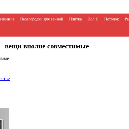
вещение
Перегородки для ванной
Плитка
Пол
Потолок
Ра
— вещи вполне совместимые
имые
естве