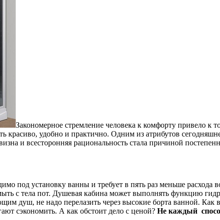
Закономерное стремление человека к комфорту привело к т
 красиво, удобно и практично. Одним из атрибутов сегодняшне
евизна и всесторонняя рациональность стала причиной постепен
димо под установку ванны и требует в пять раз меньше расхода
 смыть с тела пот. Душевая кабина может выполнять функцию гид
м душ, не надо перелазить через высокие борта ванной. Как в
гают сэкономить. А как обстоит дело с ценой?
Не каждый спосо