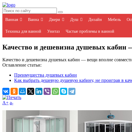
Ванная
Ванна
Двери
Душ
Дизайн
Мебель
Ос
Техника для ванной
Унитаз
Частые проблемы в ванной
Качество и дешевизна душевых кабин 
Качество и дешевизна душевых кабин — вещи вполне совмест
Оглавление статьи:
Преимущества душевых кабин
Как выбрать дешевую душевую кабину, не проиграв в кач
A+
а-