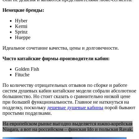
Немецкие бренды:
Hyber
Kermi
Sprinz
Hueppe
Идеальное сочетание качества, цены и долговечности.
Чисто китайские фирмы-производители кабин:
Golden Fish
Fituche
По количеству отрицательных отзывов по сборке и работе
систем душевых кабин китайские модели собрали абсолютное
большинство. Но стоит сказать о сравнительно низкой цене
при большей функциональности. Главное не наткнуться на
подделку, поскольку
дешевые душевые кабины
порой бывают
простыми подделками.
На европейском рынке выгодно выделяется южно-корейская
Niagara, а вот на российском – финская Ido и польская Ravak.