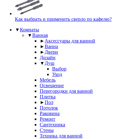
Как выбрать и применить сверло по кафелю?
▼
Комнаты
▼
Ванная
►
Аксессуары для ванной
►
Ванна
►
Двери
Дизайн
▼
Душ
Выбор
Уход
Мебель
Освещение
Перегородки для ванной
Плитка
►
Пол
Потолок
Раковина
Ремонт
Сантехника
Стены
Техника для ванной