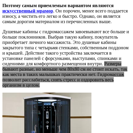
Поэтому самым приемлемым вариантом являются
искусственный мрамор
. Он порочен, менее всего поддается
износу, а чистить его легко и быстро. Однако, он является
самым дорогим материалом из перечисленных выше.
Душевые кабины с гидромассажем завоевывают все больше и
больше поклонников. Выбрав такую кабину, покупатель
приобретает личного массажиста. Это душевые кабины
закрытого типа с четырьмя стенками, собственным поддоном
и крышей. Действие такого устройства заключается в
установке панелей с форсунками, выступами, спинками и
сидениями для комфортного размещения внутри.
Размеры
бывают разные, но меньше чем 80х80 см не стоит искать, так
как места в таких малышках практически нет. Гидромассаж
позволит расслабиться, снять стресс и оздоровить весь
организм в целом.