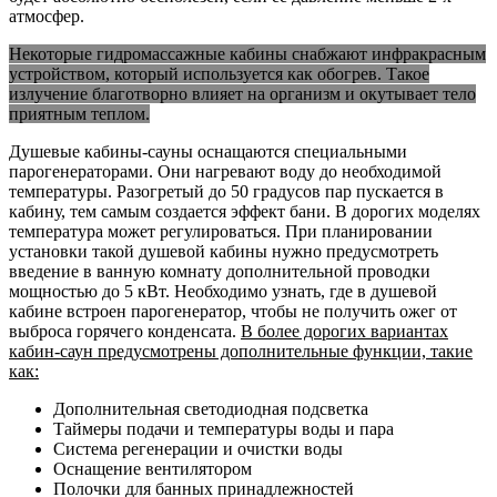
атмосфер.
Некоторые гидромассажные кабины снабжают инфракрасным
устройством, который используется как обогрев. Такое
излучение благотворно влияет на организм и окутывает тело
приятным теплом.
Душевые кабины-сауны оснащаются специальными
парогенераторами. Они нагревают воду до необходимой
температуры. Разогретый до 50 градусов пар пускается в
кабину, тем самым создается эффект бани. В дорогих моделях
температура может регулироваться. При планировании
установки такой душевой кабины нужно предусмотреть
введение в ванную комнату дополнительной проводки
мощностью до 5 кВт. Необходимо узнать, где в душевой
кабине встроен парогенератор, чтобы не получить ожег от
выброса горячего конденсата.
В более дорогих вариантах
кабин-саун предусмотрены дополнительные функции, такие
как:
Дополнительная светодиодная подсветка
Таймеры подачи и температуры воды и пара
Система регенерации и очистки воды
Оснащение вентилятором
Полочки для банных принадлежностей