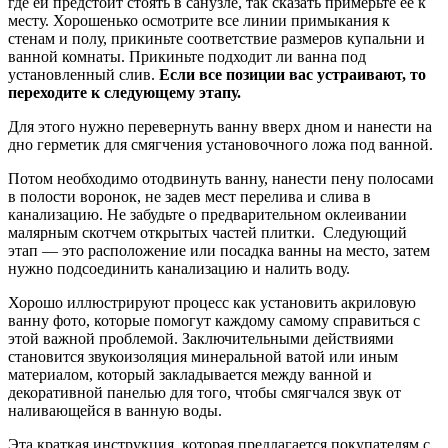
где ей предстоит стоять в санузле, так сказать примерьте ее к
месту. Хорошенько осмотрите все линии примыкания к
стенам и полу, прикиньте соответствие размеров купальни и
ванной комнаты. Прикиньте подходит ли ванна под
установленный слив.
Если все позиции вас устраивают, то
переходите к следующему этапу.
Для этого нужно перевернуть ванну вверх дном и нанести на
дно герметик для смягчения установочного ложа под ванной.
Потом необходимо отодвинуть ванну, нанести пену полосами
в полости воронок, не задев мест перелива и слива в
канализацию. Не забудьте о предварительном оклеивании
малярным скотчем открытых частей плитки. Следующий
этап — это расположение или посадка ванны на место, затем
нужно подсоединить канализацию и налить воду.
Хорошо иллюстрируют процесс как установить акриловую
ванну фото, которые помогут каждому самому справиться с
этой важной проблемой. Заключительными действиями
становится звукоизоляция минеральной ватой или иным
материалом, который закладывается между ванной и
декоративной панелью для того, чтобы смягчался звук от
наливающейся в ванную воды.
Эта краткая инструкция, которая предлагается покупателям с