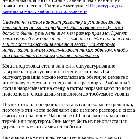
необходимо для того, чтобы в дальнейшем в ванной не
появилась плесень. См также материал:
Штукатурка для
ванных комнат: выбор и использование
Сначала на стены наносят разметку и устанавливают
маячки (специальные профили). Расстояние между ними
должно быть чуть меньшим, чем размер правила. Крепят
маяки во всей высоте стены с помощью алебастра или гипса.
В них после закрепления вбивают гвозди, на которые
натягивают шнуры крест-накрест таким образом, чтобы
они находились на одном уровне с профилями.
Когда подготовка стен в ванной к оштукатуриванию
завершена, приступают к нанесению состава. Для
оштукатуривания можно использовать обычную цементно-
известковую смесь или специальные растворы. Выбранный
состав набрасывают на стену, а потом разравнивают по всей
поверхности специальным правилом до требуемого уровня.
После этого на поверхности останутся небольшие трещинки,
поэтому в эти места добавляют еще немного раствора и снова
стягивают правилом. Часов через 10 поверхность затирают
теркой или полутером. Они могут быть из пенопласта или
дерева, пользоваться можно любыми.
Возможна также и шпаклевка стен в ванной, эту работу