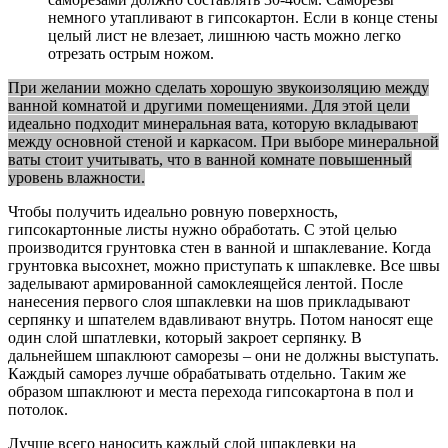
немного утапливают в гипсокартон. Если в конце стены
целый лист не влезает, лишнюю часть можно легко
отрезать острым ножом.
При желании можно сделать хорошую звукоизоляцию между
ванной комнатой и другими помещениями. Для этой цели
идеально подходит минеральная вата, которую вкладывают
между основной стеной и каркасом. При выборе минеральной
ваты стоит учитывать, что в ванной комнате повышенный
уровень влажности.
Чтобы получить идеально ровную поверхность,
гипсокартонные листы нужно обработать. С этой целью
производится грунтовка стен в ванной и шпаклевание. Когда
грунтовка высохнет, можно приступать к шпаклевке. Все швы
заделывают армированной самоклеящейся лентой. После
нанесения первого слоя шпаклевки на шов прикладывают
серпянку и шпателем вдавливают внутрь. Потом наносят еще
один слой шпатлевки, который закроет серпянку. В
дальнейшем шпаклюют саморезы – они не должны выступать.
Каждый саморез лучше обрабатывать отдельно. Таким же
образом шпаклюют и места перехода гипсокартона в пол и
потолок.
Лучше всего наносить каждый слой шпаклевки на