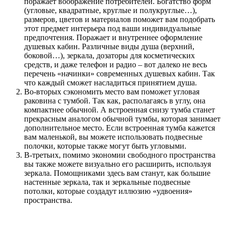
поражает воображение потребителей. Богатство форм
(угловые, квадратные, круглые и полукруглые…),
размеров, цветов и материалов поможет вам подобрать
этот предмет интерьера под ваши индивидуальные
предпочтения. Поражает и внутреннее оформление
душевых кабин. Различные виды душа (верхний,
боковой…), зеркала, дозаторы для косметических
средств, и даже телефон и радио – вот далеко не весь
перечень «начинки» современных душевых кабин. Так
что каждый сможет насладиться принятием душа.
Во-вторых сэкономить место вам поможет угловая
раковина с тумбой. Так как, располагаясь в углу, она
компактнее обычной. А встроенная снизу тумба станет
прекрасным аналогом обычной тумбы, которая занимает
дополнительное место. Если встроенная тумба кажется
вам маленькой, вы можете использовать подвесные
полочки, которые также могут быть угловыми.
В-третьих, помимо экономии свободного пространства
вы также можете визуально его расширить, используя
зеркала. Помощниками здесь вам станут, как большие
настенные зеркала, так и зеркальные подвесные
потолки, которые создадут иллюзию «удвоения»
пространства.