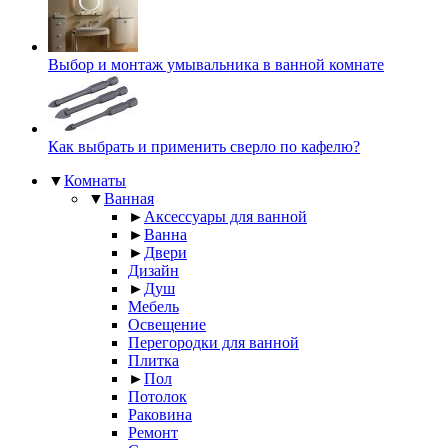
Выбор и монтаж умывальника в ванной комнате
Как выбрать и применить сверло по кафелю?
▼
Комнаты
▼
Ванная
►
Аксессуары для ванной
►
Ванна
►
Двери
Дизайн
►
Душ
Мебель
Освещение
Перегородки для ванной
Плитка
►
Пол
Потолок
Раковина
Ремонт