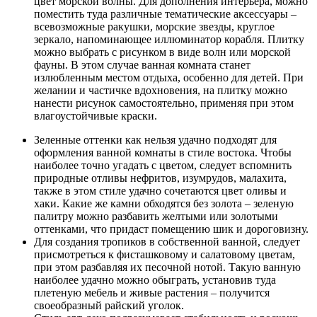
цвет морской волны. Для дополнения интерьера, можно
поместить туда различные тематические аксессуары –
всевозможные ракушки, морские звезды, круглое
зеркало, напоминающее иллюминатор корабля. Плитку
можно выбрать с рисунком в виде волн или морской
фауны. В этом случае ванная комната станет
излюбленным местом отдыха, особенно для детей. При
желании и частичке вдохновения, на плитку можно
нанести рисунок самостоятельно, применяя при этом
влагоустойчивые краски.
Зеленные оттенки как нельзя удачно подходят для
оформления ванной комнаты в стиле востока. Чтобы
наиболее точно угадать с цветом, следует вспомнить
природные отливы нефритов, изумрудов, малахита,
также в этом стиле удачно сочетаются цвет оливы и
хаки. Какие же камни обходятся без золота – зеленую
палитру можно разбавить желтыми или золотыми
оттенками, что придаст помещению шик и дороговизну.
Для создания тропиков в собственной ванной, следует
присмотреться к фисташковому и салатовому цветам,
при этом разбавляя их песочной нотой. Такую ванную
наиболее удачно можно обыграть, установив туда
плетеную мебель и живые растения – получится
своеобразный райский уголок.