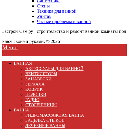
Сантехника
Стены
Техника для ванной
Унитаз
Частые проблемы в ванной
Застрой-Сам.ру - строительство и ремонт ванной комнаты под
ключ своими руками. © 2026
Меню
ВАННАЯ
АКСЕССУАРЫ ДЛЯ ВАННОЙ
ВЕНТИЛЯТОРЫ
ЗАНАВЕСКИ
ЗЕРКАЛА
КОВРИК
ПОЛОЧКИ
РАДИО
СТОЛЕШНИЦЫ
ВАННА
ГИДРОМАССАЖНАЯ ВАННА
ЗАДЕЛКА СТЫКОВ
ЛЕЧЕБНЫЕ ВАННЫ