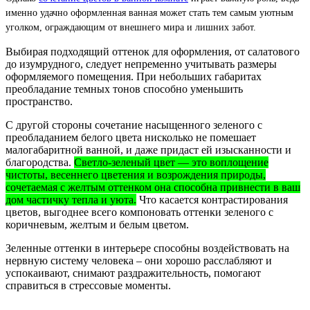
именно удачно оформленная ванная может стать тем самым уютным
уголком, ограждающим от внешнего мира и лишних забот.
Выбирая подходящий оттенок для оформления, от салатового
до изумрудного, следует непременно учитывать размеры
оформляемого помещения. При небольших габаритах
преобладание темных тонов способно уменьшить
пространство.
С другой стороны сочетание насыщенного зеленого с
преобладанием белого цвета нисколько не помешает
малогабаритной ванной, и даже придаст ей изысканности и
благородства.
Светло-зеленый цвет — это воплощение
чистоты, весеннего цветения и возрождения природы,
сочетаемая с желтым оттенком она способна привнести в ваш
дом частичку тепла и уюта.
Что касается контрастирования
цветов, выгоднее всего компоновать оттенки зеленого с
коричневым, желтым и белым цветом.
Зеленные оттенки в интерьере способны воздействовать на
нервную систему человека – они хорошо расслабляют и
успокаивают, снимают раздражительность, помогают
справиться в стрессовые моменты.