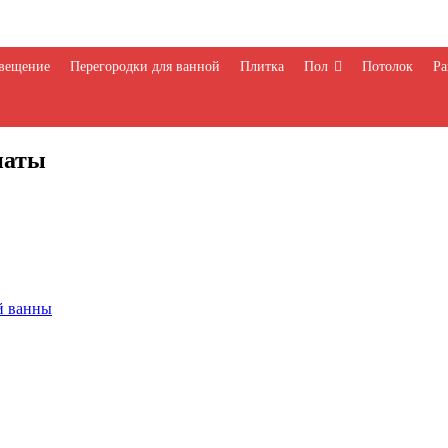
вещение
Перегородки для ванной
Плитка
Пол
Потолок
Ра
наты
й ванны