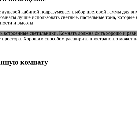
с душевой кабиной подразумевает выбор цветовой гаммы для вну
омнаты лучше использовать светлые, пастельные тона, которые 
ности и высоты.
ь встроенные светильники. Комната должна быть хорошо и равном
т простора. Хорошим способом расширить пространство может п
анную комнату