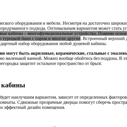
еского оборудования и мебели. Несмотря на достаточно широки
 продуманного подхода. Оптимальным вариантом может стать уг
ые кабины – многофункциональные устройства. Помимо основн
ю турецкой бани с паром и многие другие
. Встроенный верхний 
андартный набор оборудования любой душевой кабины.
и могут быть акриловые, керамические, стальные с эмале
маленькой ванной. Можно вообще обойтись без поддона. В этом
регородка защитит остальное пространство от брызг.
 кабины
 будет наилучшим вариантом, зависит от определенных факторов
омнаты. Сдвижные прозрачные дверцы помогут сберечь простран
 и эффектный дизайн помещения.