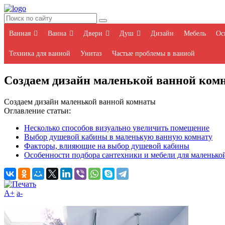
Ванная
Ванна
Двери
Душ
Дизайн
Мебель
Ос
Техника для ванной
Унитаз
Частые проблемы в ванной
Создаем дизайн маленькой ванной ком
Создаем дизайн маленькой ванной комнаты
Оглавление статьи:
Несколько способов визуально увеличить помещение
Выбор душевой кабины в маленькую ванную комнату
Факторы, влияющие на выбор душевой кабины
Особенности подбора сантехники и мебели для маленько
A+
а-