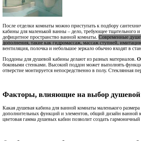
После отделки комнаты можно приступать к подбору сантехнич
кабины для маленькой ванны – дело, требующее тщательного и
дефицитное пространство ванной комнаты.
Современные душев
дополнения, такие как гидромассаж, массаж ступней, имитаци
вентиляция, полочка и небольшое зеркало обычно входят в ст
Поддоны для душевой кабины делают из разных материалов.
Он
боковыми стенками. Высокий поддон может выполнять функцию 
отверстие монтируется непосредственно в полу. Стеклянная пе
Факторы, влияющие на выбор душевой
Какая душевая кабина для ванной комнаты маленького размера
дополнительных функций и элементов, общий дизайн ванной к
цветовая гамма душевых кабин позволит создать гармоничный