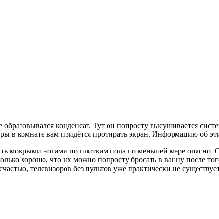
е образовывался конденсат. Тут он попросту высушивается сист
ы в комнате вам придётся протирать экран. Информацию об этих
ить мокрыми ногами по плиткам пола по меньшей мере опасно. О
лько хорошо, что их можно попросту бросать в ванну после тог
К счастью, телевизоров без пультов уже практически не существуе