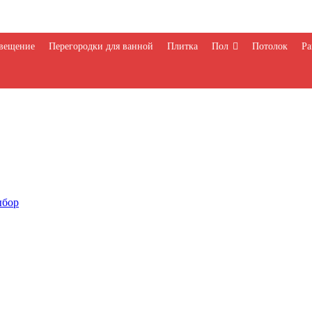
вещение
Перегородки для ванной
Плитка
Пол
Потолок
Ра
ыбор