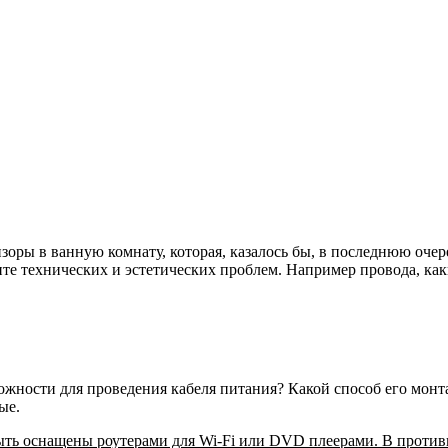
ры в ванную комнату, которая, казалось бы, в последнюю очере
ите технических и эстетических проблем. Например провода, ка
ожности для проведения кабеля питания? Какой способ его монта
ые.
быть оснащены роутерами для Wi-Fi или DVD плеерами. В против