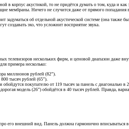
ной в корпус акустикой, то не придётся думать о том, куда и ка
щие мембраны. Ничего не случится даже от прямого попадания 
оит задуматься об отдельной акустической системе (она также б
ут создавать эхо, что усложнит восприятие звука.
х телевизоров нескольких фирм, и ценовой диапазон даже внутр
для примера несколько:
тора миллионов рублей (82”).
 800 тысяч рублей (65”).
 обойдутся покупателю от 119 тысяч за панель с диагональю в 2
дорогая модель (26”) обойдётся в 40 тысяч рублей. Правда, вар
ь про его внешний вид. Панель должна гармонично вписываться 