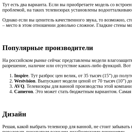
Тут есть два варианта. Если вы приобретаете модель со встроен
проблемой, на таких телевизорах установлены водоотталкиваю
Однако если вы ценитель качественного звука, то возможно, ст
– место в этом отношении довольно сложное. Гладкие стены мог
Популярные производители
На российском рынке сейчас представлены модели влагозащитны
разрешение, наличие или отсутствие каких-либо функций. Вот 
Inspire
. Тут разброс цен велик, от 35 тысяч (15”) до полу
Westvision
. Выпускают модели ценой от 70 тысяч (10”) до
AVQ
. Телевизоры для ванной производства этой компании
Cameron
. Это может стать бюджетным вариантом. Самая 
Дизайн
Решая, какой выбрать телевизор для ванной, не стоит забыват
порадовать покупателя разными дизайнерскими решениями.