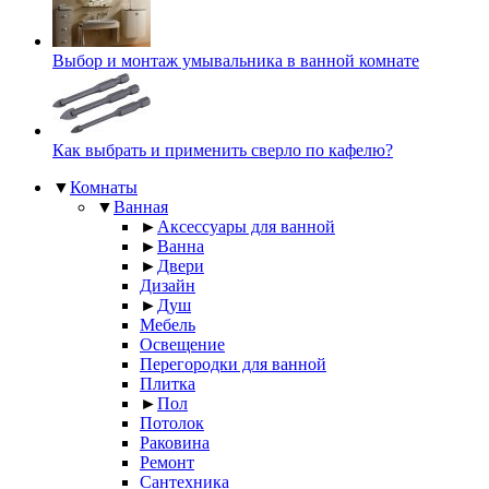
Выбор и монтаж умывальника в ванной комнате
Как выбрать и применить сверло по кафелю?
▼
Комнаты
▼
Ванная
►
Аксессуары для ванной
►
Ванна
►
Двери
Дизайн
►
Душ
Мебель
Освещение
Перегородки для ванной
Плитка
►
Пол
Потолок
Раковина
Ремонт
Сантехника