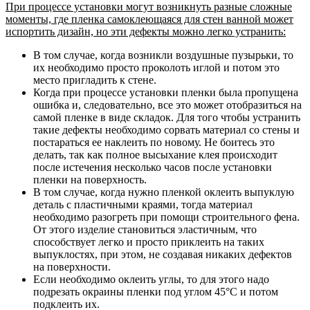
При процессе установки могут возникнуть разные сложные
моменты, где пленка самоклеющаяся для стен ванной может
испортить дизайн, но эти дефекты можно легко устранить:
В том случае, когда возникли воздушные пузырьки, то
их необходимо просто проколоть иглой и потом это
место пригладить к стене.
Когда при процессе установки пленки была пропущена
ошибка и, следовательно, все это может отобразиться на
самой пленке в виде складок. Для того чтобы устранить
такие дефекты необходимо сорвать материал со стены и
постараться ее наклеить по новому. Не боитесь это
делать, так как полное высыхание клея происходит
после истечения несколько часов после установки
пленки на поверхность.
В том случае, когда нужно пленкой оклеить выпуклую
деталь с пластичными краями, тогда материал
необходимо разогреть при помощи строительного фена.
От этого изделие становиться эластичным, что
способствует легко и просто приклеить на таких
выпуклостях, при этом, не создавая никаких дефектов
на поверхности.
Если необходимо оклеить углы, то для этого надо
подрезать окраины пленки под углом 45°С и потом
подклеить их.