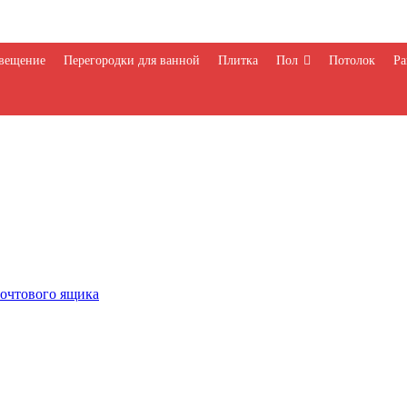
вещение
Перегородки для ванной
Плитка
Пол
Потолок
Ра
почтового ящика