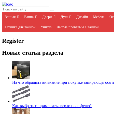
Ванная
Ванна
Двери
Душ
Дизайн
Мебель
Ос
Техника для ванной
Унитаз
Частые проблемы в ванной
Register
Новые статьи раздела
На что обращать внимание при покупке запирающегося 
Как выбрать и применить сверло по кафелю?