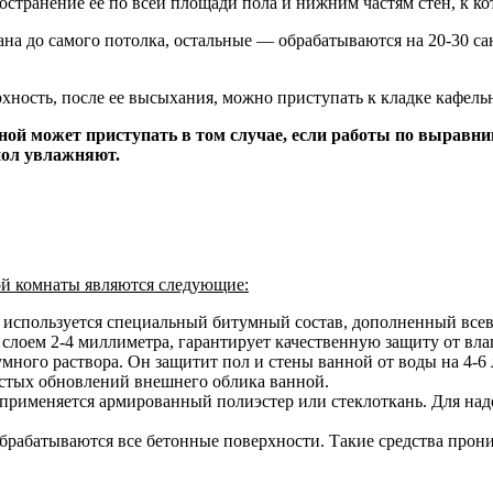
странение ее по всей площади пола и нижним частям стен, к к
ана до самого потолка, остальные — обрабатываются на 20-30 са
ность, после ее высыхания, можно приступать к кладке кафель
ой может приступать в том случае, если работы по выравни
пол увлажняют.
й комнаты являются следующие:
ла используется специальный битумный состав, дополненный в
ы слоем 2-4 миллиметра, гарантирует качественную защиту от вла
умного раствора. Он защитит пол и стены ванной от воды на 4-6
стых обновлений внешнего облика ванной.
применяется армированный полиэстер или стеклоткань. Для наде
брабатываются все бетонные поверхности. Такие средства прон