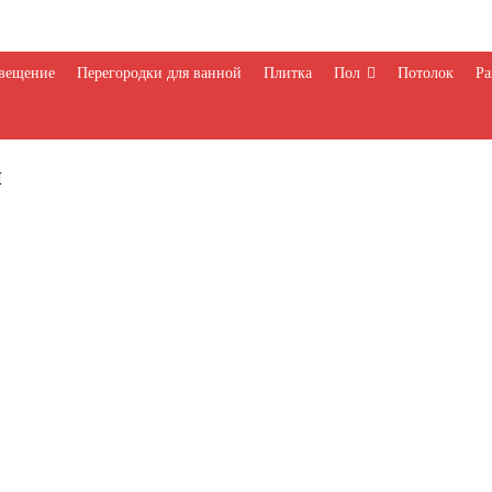
вещение
Перегородки для ванной
Плитка
Пол
Потолок
Ра
и