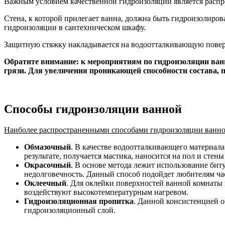
Важным условием качественной гидроизоляции является распро
Стена, к которой прилегает ванна, должна быть гидроизолиров
гидроизоляции в сантехническом шкафу.
Защитную стяжку накладывается на водоотталкивающую поверх
Обратите внимание: к мероприятиям по гидроизоляции ванн
грязи. Для увеличения проникающей способности состава, 
Способы гидроизоляции ванной
Наиболее распространенными способами гидроизоляции ванно
Обмазочный
. В качестве водоотталкивающего материа
результате, получается мастика, наносится на пол и стен
Окрасочный
. В основе метода лежит использование бит
недолговечность. Данный способ подойдет любителям ча
Оклеечный
. Для оклейки поверхностей ванной комнаты 
воздействуют высокотемпературным нагревом.
Гидроизоляционная пропитка
. Данной консистенцией о
гидроизоляционный слой.