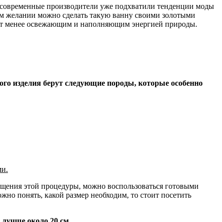
что современные производители уже подхватили тенденции моды
ом желании можно сделать такую ванну своими золотыми
танет менее освежающим и наполняющим энергией природы.
того изделия берут следующие породы, которые особенно
ми.
рощения этой процедуры, можно воспользоваться готовыми
жно понять, какой размер необходим, то стоит посетить
 лучше около 20 см.