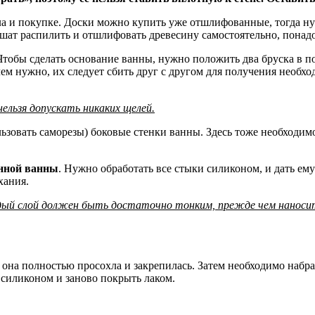
ла и покупке. Доски можно купить уже отшлифованные, тогда ну
ешат распилить и отшлифовать древесину самостоятельно, понад
обы сделать основание ванны, нужно положить два бруска в пол
 нужно, их следует сбить друг с другом для получения необходи
ельзя допускать никаких щелей.
ьзовать саморезы) боковые стенки ванны. Здесь тоже необходим
янной ванны
. Нужно обработать все стыки силиконом, и дать ему
хания.
 каждый слой должен быть достаточно тонким, прежде чем нано
она полностью просохла и закрепилась. Затем необходимо набрать
 силиконом и заново покрыть лаком.