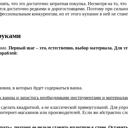
нять, что это достаточно затратная покупка. Несмотря на то, 
ются достаточно редкими и дорогостоящими. Поэтому при сильн
профессиональным конкурентам, но от этого купание в ней не с
руками
ами.
Первый шаг – это, естественно, выбор материала. Для э
ораблей:
овия, в которых будет содержаться ванна.
еж ванны и запастись необходимыми инструментами и материала
сделать квадратной, а не классической прямоугольной. Для уп
нтернет-магазинов или производителей. Если же абстрактно сло
рать», поэтому ее нельзя ставить вплотную к стене. Оставить