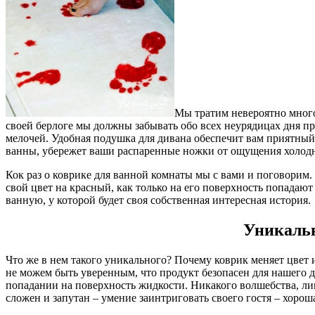
Мы тратим невероятно много 
своей берлоге мы должны забывать обо всех неурядицах дня пр
мелочей. Удобная подушка для дивана обеспечит вам приятный 
ванны, убережет ваши распаренные ножки от ощущения холодно
Кок раз о коврике для ванной комнаты мы с вами и поговорим.
свой цвет на красный, как только на его поверхность попадают
ванную, у которой будет своя собственная интересная история.
Уникальн
Что же в нем такого уникального? Почему коврик меняет цвет и
не можем быть уверенным, что продукт безопасен для нашего до
попадании на поверхность жидкости. Никакого волшебства, лишь
сложен и запутан – умение заинтриговать своего гостя – хоро