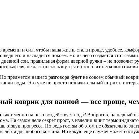
времени и сил, чтобы наша жизнь стала проще, удобнее, комфорт
ошедшего и насладится покоем. Но из чего создается этот самый
дневной сон, правильная форма дверной ручки – не позволит ру
го кафеля, не даст поскользнуться и позволит несколько оживи
 Но предметом нашего разговора будет не совсем обычный коврик
 капли воды. Это уже не просто незначительный штрих в интерье
ый коврик для ванной — все проще, че
 как именно на него воздействует вода? Вопросов, на первый взг
ма. На самом деле секрет прост, в изделии вшит термоиндикатор
 отзвук прогресса. Но ведь гостям об этом не обязательно знат
шая черта для любого хозяина. Но какую еще службу может сослу