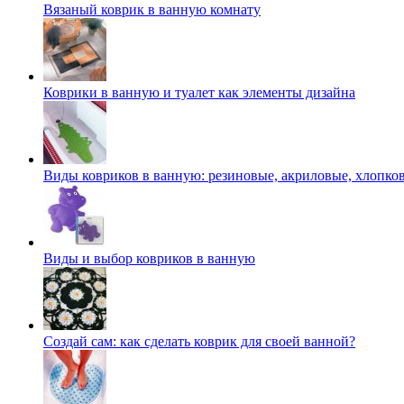
Вязаный коврик в ванную комнату
Коврики в ванную и туалет как элементы дизайна
Виды ковриков в ванную: резиновые, акриловые, хлопко
Виды и выбор ковриков в ванную
Создай сам: как сделать коврик для своей ванной?