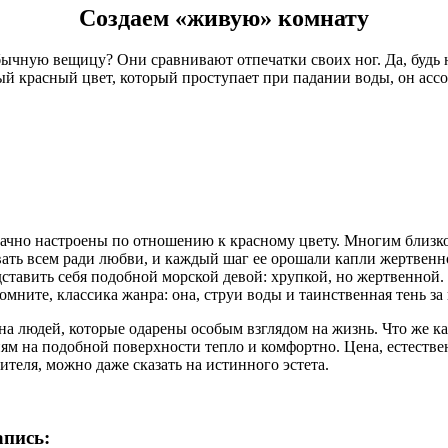
Создаем «живую» комнату
бычную вещицу? Они сравнивают отпечатки своих ног. Да, будь на
 красный цвет, который проступает при падании воды, он ассоц
 мрачно настроены по отношению к красному цвету. Многим близк
овать всем ради любви, и каждый шаг ее орошали капли жертвенн
тавить себя подобной морской девой: хрупкой, но жертвенной. Н
ните, классика жанра: она, струи воды и таинственная тень за 
на людей, которые одарены особым взглядом на жизнь. Что же ка
пням на подобной поверхности тепло и комфортно. Цена, естеств
ителя, можно даже сказать на истинного эстета.
апись: