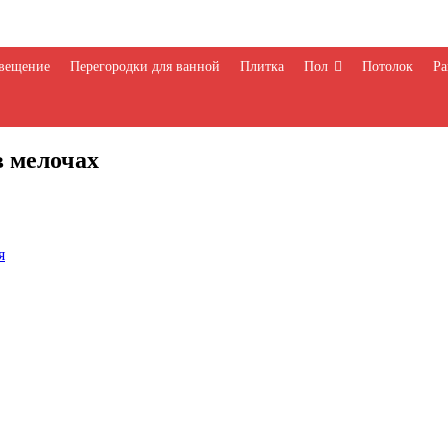
вещение
Перегородки для ванной
Плитка
Пол
Потолок
Ра
в мелочах
я