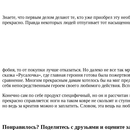
Знаете, что первым делом делают те, кто уже приобрел эту нео
прекрасно. Правда некоторых людей отпугивает тот насыщенный
фобия, то от покупки лучше отказаться. Но далеко не все так
сказка «Русалочка», где главная героиня готова была пожертв
сравнение. Многим прекрасным дамам хотелось бы на миг предс
себя непосредственным героем своего любимого действия. Вспом
Конечно сам по себе продукт специфичный, но он и рассчитан 
прекрасно справляется: ноги на таком ковре не скользят и сту
но ведь за креатив можно и заплатить. Словом, эта вещь на люб
Понравилось? Поделитесь с друзьями и оцените з