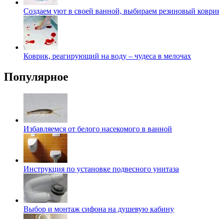
Создаем уют в своей ванной, выбираем резиновый коври
Коврик, реагирующий на воду – чудеса в мелочах
Популярное
Избавляемся от белого насекомого в ванной
Инструкция по установке подвесного унитаза
Выбор и монтаж сифона на душевую кабину