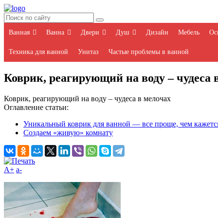
Ванная
Ванна
Двери
Душ
Дизайн
Мебель
Ос
Техника для ванной
Унитаз
Частые проблемы в ванной
Коврик, реагирующий на воду – чудеса 
Коврик, реагирующий на воду – чудеса в мелочах
Оглавление статьи:
Уникальный коврик для ванной — все проще, чем кажетс
Создаем «живую» комнату
A+
а-