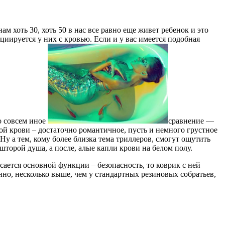
м хоть 30, хоть 50 в нас все равно еще живет ребенок и это
иируется у них с кровью. Если и у вас имеется подобная
о совсем иное
сравнение —
ой крови – достаточно романтичное, пусть и немного грустное
у а тем, кому более близка тема триллеров, смогут ощутить
шторой душа, а после, алые капли крови на белом полу.
сается основной функции – безопасность, то коврик с ней
енно, несколько выше, чем у стандартных резиновых собратьев,