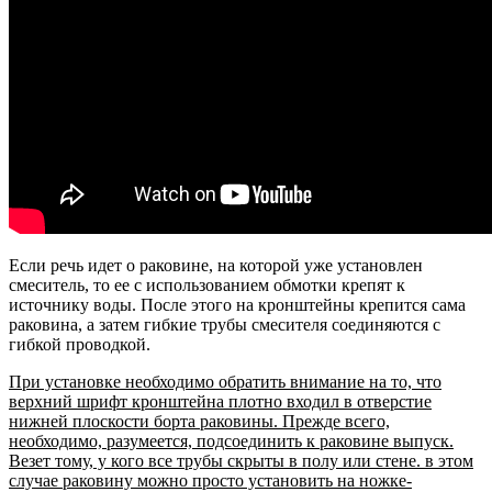
Если речь идет о раковине, на которой уже установлен
смеситель, то ее с использованием обмотки крепят к
источнику воды. После этого на кронштейны крепится сама
раковина, а затем гибкие трубы смесителя соединяются с
гибкой проводкой.
При установке необходимо обратить внимание на то, что
верхний шрифт кронштейна плотно входил в отверстие
нижней плоскости борта раковины. Прежде всего,
необходимо, разумеется, подсоединить к раковине выпуск.
Везет тому, у кого все трубы скрыты в полу или стене. в этом
случае раковину можно просто установить на ножке-