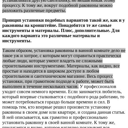
устанавливать другую сантехнику, не мешая никак этому
процессу. К тому же, вокруг подобной раковины можно
разложить различные предметы.
Принцип установки подобных вариантов такой же, как и у
раковины на кронштейне. Понадобятся те же самые
инструменты и материалы. Плюс, дополнительные. Для
каждого варианта это различные материалы и
инструменты.
Таким образом, установка раковины в ванной комнате дело не
такое уж и хитрое, с которым могут справиться практически
любые люди, которые умеют владеть не сложными
строительными инструментами. Материалы, как видно, все
простые и находятся в широком доступе в любом
строительном и сантехническом магазине. Весь процесс
установки, при грамотном подходе к работе, может быть
выполнен в течение нескольких часов.
У профессионалов
уходит совсем немного времени. Если занимается любитель,
который впервые сталкивается с подобного рода работами, то
может потребоваться гораздо больше времени и сил. В
помощь тем, кто впервые решил произвести установку
раковины в своем доме или квартире, и создана данная статья.
В ней описывается, как грамотно и профессионально
установить раковину в своей ванной комнате. К тому же,
прилагается и видео, которое наглядно показывает все