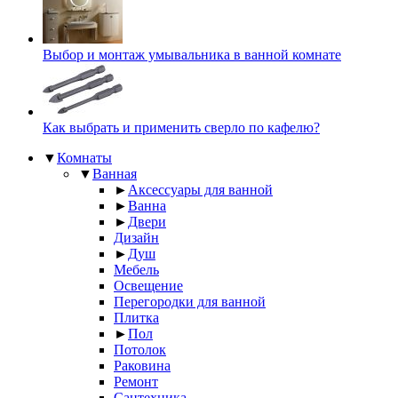
Выбор и монтаж умывальника в ванной комнате
Как выбрать и применить сверло по кафелю?
▼
Комнаты
▼
Ванная
►
Аксессуары для ванной
►
Ванна
►
Двери
Дизайн
►
Душ
Мебель
Освещение
Перегородки для ванной
Плитка
►
Пол
Потолок
Раковина
Ремонт
Сантехника