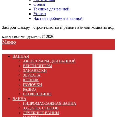
Стены
Техника для ванной
Унитаз
Частые проблемы в ванной
Застрой-Сам.ру - строительство и ремонт ванной комнаты под
ключ своими руками. © 2026
Меню
ВАННАЯ
АКСЕССУАРЫ ДЛЯ ВАННОЙ
ВЕНТИЛЯТОРЫ
ЗАНАВЕСКИ
ЗЕРКАЛА
КОВРИК
ПОЛОЧКИ
РАДИО
СТОЛЕШНИЦЫ
ВАННА
ГИДРОМАССАЖНАЯ ВАННА
ЗАДЕЛКА СТЫКОВ
ЛЕЧЕБНЫЕ ВАННЫ