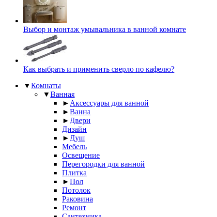
Выбор и монтаж умывальника в ванной комнате
Как выбрать и применить сверло по кафелю?
▼
Комнаты
▼
Ванная
►
Аксессуары для ванной
►
Ванна
►
Двери
Дизайн
►
Душ
Мебель
Освещение
Перегородки для ванной
Плитка
►
Пол
Потолок
Раковина
Ремонт
Сантехника