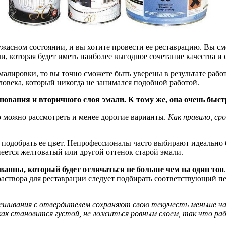
ужасном состоянии, и вы хотите провести ее реставрацию. Вы с
и, которая будет иметь наиболее выгодное сочетание качества и 
эмалировки, то вы точно сможете быть уверены в результате ра
овека, который никогда не занимался подобной работой.
нования и вторичного слоя эмали. К тому же, она очень быст
о можно рассмотреть и менее дорогие варианты.
Как правило, ср
подобрать ее цвет. Непрофессионалы часто выбирают идеально б
еется желтоватый или другой оттенок старой эмали.
ванны, который будет отличаться не больше чем на один тон
аствора для реставрации следует подбирать соответствующий пе
ания с отвердителем сохраняют свою текучесть меньше часа.
 как становится густой, не ложиться ровным слоем, так что р