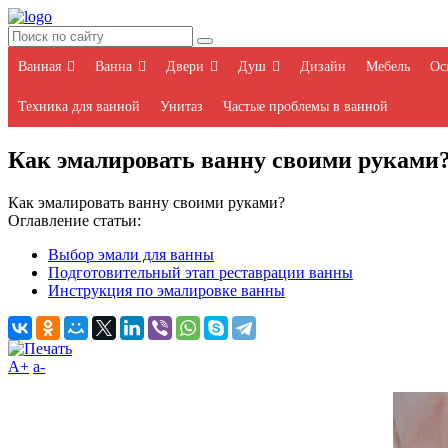
Ванная
Ванна
Двери
Душ
Дизайн
Мебель
Ос
Техника для ванной
Унитаз
Частые проблемы в ванной
Как эмалировать ванну своими руками
Как эмалировать ванну своими руками?
Оглавление статьи:
Выбор эмали для ванны
Подготовительный этап реставрации ванны
Инструкция по эмалировке ванны
A+
а-