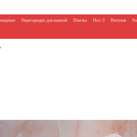
вещение
Перегородки для ванной
Плитка
Пол
Потолок
Ра
?