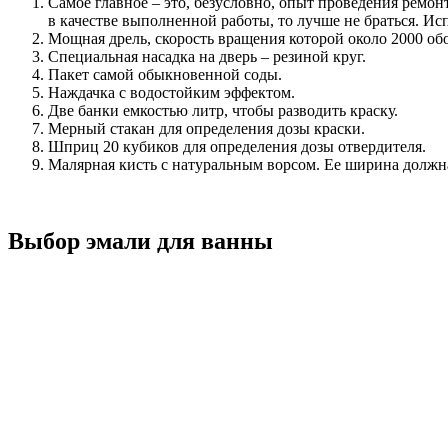
Самое главное – это, безусловно, опыт проведения ремон
в качестве выполненной работы, то лучше не браться. И
Мощная дрель, скорость вращения которой около 2000 обо
Специальная насадка на дверь – резиной круг.
Пакет самой обыкновенной соды.
Наждачка с водостойким эффектом.
Две банки емкостью литр, чтобы разводить краску.
Мерный стакан для определения дозы краски.
Шприц 20 кубиков для определения дозы отвердителя.
Малярная кисть с натуральным ворсом. Ее ширина должна
Выбор эмали для ванны