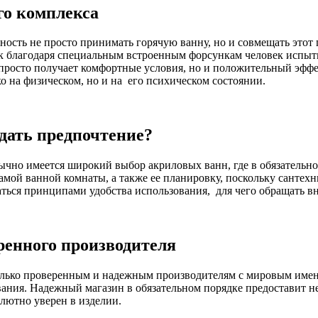
го комплекса
сть не просто принимать горячую ванну, но и совмещать этот п
как благодаря специальным встроенным форсункам человек испы
просто получает комфортные условия, но и положительный эффек
ко на физическом, но и на его психическом состоянии.
дать предпочтение?
но имеется широкий выбор акриловых ванн, где в обязательном
амой ванной комнаты, а также ее планировку, поскольку санте
ться принципами удобства использования, для чего обращать в
ренного производителя
олько проверенным и надежным производителям с мировым имене
вания. Надежный магазин в обязательном порядке предоставит н
олютно уверен в изделии.