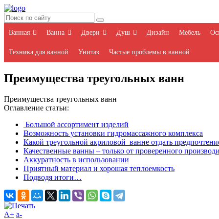
Ванная
Ванна
Двери
Душ
Дизайн
Мебель
Ос
Техника для ванной
Унитаз
Частые проблемы в ванной
Преимущества треугольных ванн
Преимущества треугольных ванн
Оглавление статьи:
Большой ассортимент изделий
Возможность установки гидромассажного комплекса
Какой треугольной акриловой ванне отдать предпочтени
Качественные ванны – только от проверенного производ
Аккуратность в использовании
Приятный материал и хорошая теплоемкость
Подводя итоги…
A+
а-